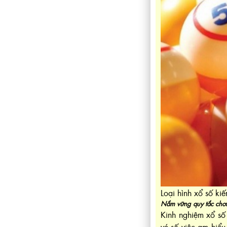
Loại hình xổ số kiến
Nắm vững quy tắc chơi 
Kinh nghiệm xổ số 
vé số việc am hiểu