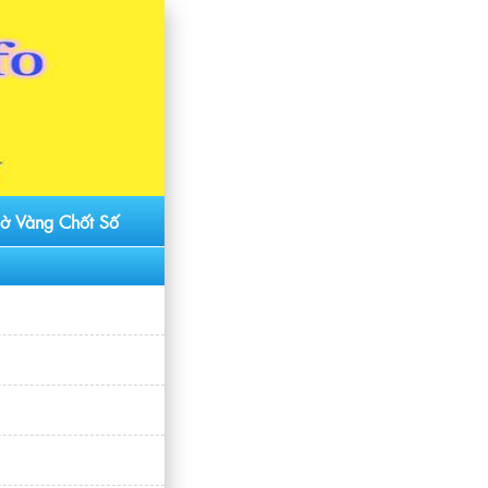
ờ Vàng Chốt Số