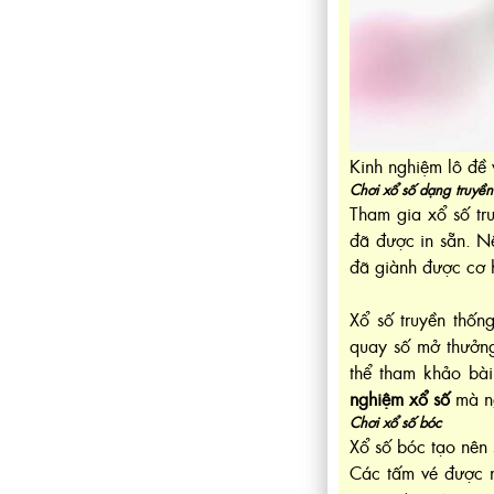
Kinh nghiệm lô đề 
Chơi xổ số dạng truyền
Tham gia xổ số tr
đã được in sẵn. N
đã giành được cơ h
Xổ số truyền thốn
quay số mở thưởng
thể tham khảo bài
nghiệm xổ số
mà ng
Chơi xổ số bóc
Xổ số bóc tạo nên 
Các tấm vé được n