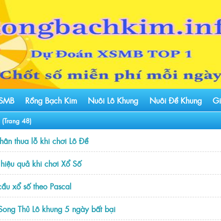
XSMB
Rồng Bạch Kim
Nuôi Lô Khung
Nuôi Đề Khung
Gi
(Trang 48)
hân thua lỗ khi chơi Lô Đề
hiệu quả khi chơi Xổ Số
ầu xổ số theo Pascal
ong Thủ Lô khung 5 ngày bất bại