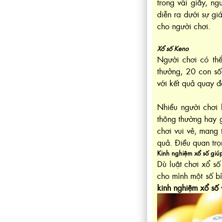
trong vài giây, n
diễn ra dưới sự g
cho người chơi.
Xổ số Keno
Người chơi có th
thưởng, 20 con số
với kết quả quay 
Nhiều người chơi 
thông thường hay g
chơi vui vẻ, mang 
quả. Điều quan trọ
Kinh nghiệm xổ số giú
Dù luật chơi xổ số
cho mình một số b
kinh nghiệm xổ số