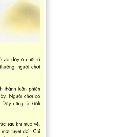
é với dãy 6 chữ số
thưởng, người chơi
h thành luân phiên
gày. Người chơi có
. Đây cũng là k
inh
tức sau khi mua vé.
mật tuyệt đối. Chỉ