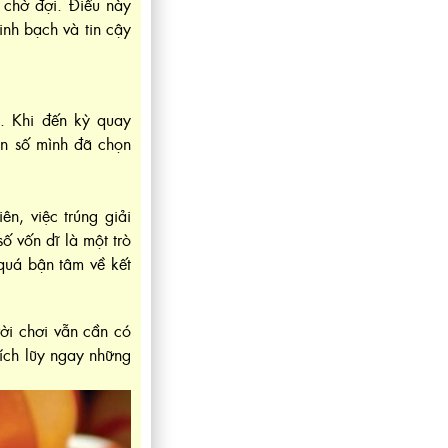
 chờ đợi. Điều này
nh bạch và tin cậy
. Khi đến kỳ quay
on số mình đã chọn
n, việc trúng giải
ố vốn dĩ là một trò
 quá bận tâm về kết
ười chơi vẫn cần có
ích lũy ngay những