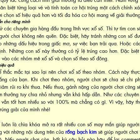
ân biệt từng loại vé và tính toán cơ hội trúng một cách chính xá
i chọn số hiệu quả hơn và tối đa hóa cơ hội mang về giải thưởng 
n cho riêng mình
ừ các chuyên gia hàng đầu trong lĩnh vực xổ số. Thì tự tìm con 
gười chơi không nên quên. Đặc biệt, hãy tránh những con số đư
 những dấu hiệu trong giấc mơ, sự việc bạn trải qua. Hoặc các
ịnh. Những con số này thường có tỷ lệ trúng cao hơn. Đặc biệt 
u vào các nhóm mê xổ số và chọn số theo số đông.
hiệu quả
ể thắc mắc tại sao lại nên chơi xổ số theo nhóm. Cách này thực
hắng của bạn. Khi chơi theo nhóm, người chơi sẽ chia sẻ chi ph
iảm rủi ro khi thua. Nếu thua, gánh nặng của người chơi cũng 
iền thưởng tuy chia nhỏ nhưng vẫn khá hấp dẫn. Như các chuyên 
 vẫn tốt hơn nhiều so với 100% mà chẳng có gì. Vì vậy, hãy t
trúng giải của mình nhé!
luôn là chìa khóa mở ra rất nhiều con số may mắn giúp người 
g với những nội dung trên của
rồng bạch kim
sẽ giúp người chơi t
 lô. Nếu người chơi còn bất kỳ câu hỏi nào hãy để lại comment 