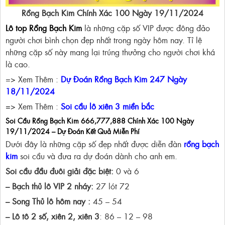
Rồng Bạch Kim Chính Xác 100 Ngày 19/11/2024
Lô top Rồng Bạch Kim
là những cặp số VIP được đông đảo
người chơi bình chọn đẹp nhất trong ngày hôm nay. Tỉ lệ
những cặp số này mang lại trúng thưởng cho người chơi khá
là cao.
=> Xem Thêm :
Dự Đoán Rồng Bạch Kim 247 Ngày
18/11/2024
=
> Xem Thêm :
Soi cầu lô xiên 3 miền bắc
Soi Cầu Rồng Bạch Kim 666,777,888 Chính Xác 100 Ngày
19/11/2024 – Dự Đoán Kết Quả Miễn Phí
Dưới đây là những cặp số đẹp nhất được diễn đàn
rồng bạch
kim
soi cầu và đưa ra dự đoán dành cho anh em.
Soi cầu đầu đuôi giải đặc biệt:
0 và 6
– Bạch thủ lô VIP 2 nháy:
27 lót 72
– Song Thủ lô hôm nay :
45 – 54
– Lô tô 2 số, xiên 2, xiên 3
: 86 – 12 – 98