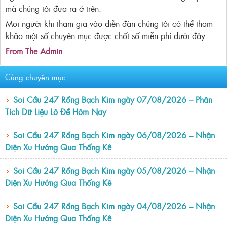
mà chúng tôi đưa ra ở trên.
Mọi người khi tham gia vào diễn đàn chúng tôi có thể tham
khảo một số chuyên mục được chốt số miễn phí dưới đây:
From The Admin
Cùng chuyên mục
Soi Cầu 247 Rồng Bạch Kim ngày 07/08/2026 – Phân
Tích Dữ Liệu Lô Đề Hôm Nay
Soi Cầu 247 Rồng Bạch Kim ngày 06/08/2026 – Nhận
Diện Xu Hướng Qua Thống Kê
Soi Cầu 247 Rồng Bạch Kim ngày 05/08/2026 – Nhận
Diện Xu Hướng Qua Thống Kê
Soi Cầu 247 Rồng Bạch Kim ngày 04/08/2026 – Nhận
Diện Xu Hướng Qua Thống Kê