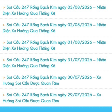
Soi Cầu 247 Rồng Bạch Kim ngày 03/08/2026 – Nhận
Diện Xu Hướng Qua Thống Kê
Soi Cầu 247 Rồng Bạch Kim ngày 02/08/2026 – Nhận
Diện Xu Hướng Qua Thống Kê
Soi Cầu 247 Rồng Bạch Kim ngày 01/08/2026 – Nhận
Diện Xu Hướng Qua Thống Kê
Soi Cầu 247 Rồng Bạch Kim ngày 31/07/2026 – Nhận
Diện Xu Hướng Qua Thống Kê
Soi Cầu 247 Rồng Bạch Kim ngày 30/07/2026 – Xu
Hướng Soi Cầu Được Quan Tâm
Soi Cầu 247 Rồng Bạch Kim ngày 29/07/2026 – Xu
Hướng Soi Cầu Được Quan Tâm