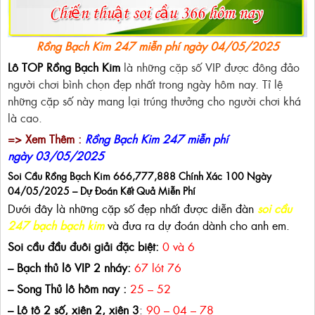
Rồng Bạch Kim 247 miễn phí ngày 04/05/2025
Lô TOP Rồng Bạch Kim
là những cặp số VIP được đông đảo
người chơi bình chọn đẹp nhất trong ngày hôm nay. Tỉ lệ
những cặp số này mang lại trúng thưởng cho người chơi khá
là cao.
=> Xem Thêm :
Rồng Bạch Kim 247 miễn phí
ngày 03/05/2025
Soi Cầu Rồng Bạch Kim 666,777,888 Chính Xác 100 Ngày
04/05/2025 – Dự Đoán Kết Quả Miễn Phí
Dưới đây là những cặp số đẹp nhất được diễn đàn
soi cầu
247 bạch bạch kim
và đưa ra dự đoán dành cho anh em.
Soi cầu đầu đuôi giải đặc biệt:
0 và 6
– Bạch thủ lô VIP 2 nháy:
67 lót 76
– Song Thủ lô hôm nay :
25 – 52
– Lô tô 2 số, xiên 2, xiên 3
:
90 – 04 – 78