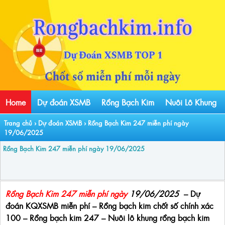
Home
Dự đoán XSMB
Rồng Bạch Kim
Nuôi Lô Khung
Trang chủ
›
Dự đoán XSMB
›
Rồng Bạch Kim 247 miễn phí ngày
19/06/2025
Rồng Bạch Kim 247 miễn phí ngày 19/06/2025
Rồng Bạch Kim 247 miễn phí ngày
19
/06/2025
– Dự
đoán KQXSMB miễn phí – Rồng bạch kim chốt số chính xác
100 – Rồng bạch kim 247 – Nuôi lô khung rồng bạch kim