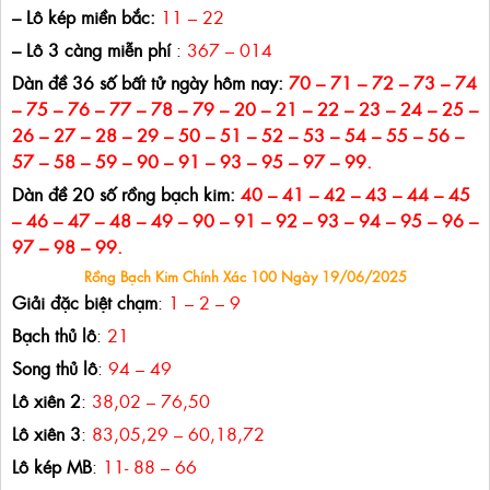
– Lô kép miền bắc:
11 – 22
– Lô 3 càng miễn phí
:
367 – 014
Dàn đề 36 số bất tử ngày hôm nay:
70
–
71
–
72
–
73
–
74
–
75
–
76
–
77
–
78
–
79
–
20
–
21
–
22
–
23
–
24
–
25
–
26
–
27
–
28
–
29
–
50
–
51
–
52
–
53
–
54
–
55
–
56
–
57
–
58
–
59
–
90
–
91
–
93
–
95
–
97
–
99.
Dàn đề 20 số rồng bạch kim:
40
–
41
–
42
–
43
–
44
–
45
–
46
–
47
–
48
–
49
–
90
–
91
–
92
–
93
–
94
–
95
–
96
–
97
–
98
–
99.
Rồng Bạch Kim Chính Xác 100 Ngày 19/06/2025
Giải đặc biệt chạm
:
1 – 2 – 9
Bạch thủ lô
:
21
Song thủ lô
:
94 – 49
Lô xiên 2
:
38,02 – 76,50
Lô xiên 3
:
83,05,29 – 60,18,72
Lô kép MB
:
11- 88 – 66