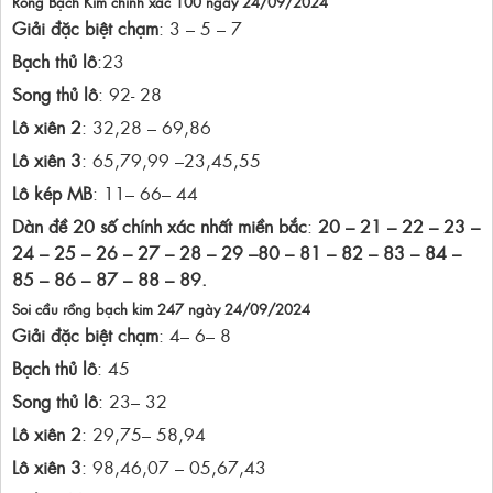
Rồng Bạch Kim chính xác 100 ngày 24/09/2024
Giải đặc biệt chạm
: 3 – 5 – 7
Bạch thủ lô
:23
Song thủ lô
: 92- 28
Lô xiên 2
: 32,28 – 69,86
Lô xiên 3
: 65,79,99 –23,45,55
Lô kép MB
: 11– 66– 44
Dàn đề 20 số chính xác nhất miền bắc
:
20 – 21 – 22 – 23 –
24 – 25 – 26 – 27 – 28 – 29 –
80 – 81 – 82 – 83 – 84 –
85 – 86 – 87 – 88 – 89.
Soi cầu rồng bạch kim 247 ngày 24/09/2024
Giải đặc biệt chạm
: 4– 6– 8
Bạch thủ lô
: 45
Song thủ lô
: 23– 32
Lô xiên 2
: 29,75– 58,94
Lô xiên 3
: 98,46,07 – 05,67,43