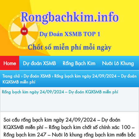
Home
Dự đoán XSMB
Rồng Bạch Kim
Nuôi Lô Khung
Trang chủ
›
Dự đoán XSMB
›
Rồng bạch kim ngày 24/09/2024 – Dự đoán
KQXSMB miễn phí
Rồng bạch kim ngày 24/09/2024 – Dự đoán KQXSMB miễn phí
Soi cầu rồng bạch kim ngày 24/09/2024 – Dự đoán
KQXSMB miễn phí – Rồng bạch kim chốt số chính xác 100 –
Rồng bạch kim 247 – Nuôi lô khung rồng bạch kim miền bắc