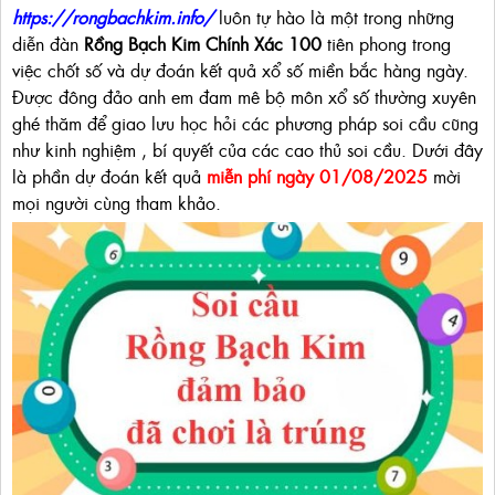
https://rongbachkim.info/
luôn tự hào là một trong những
diễn đàn
Rồng Bạch Kim Chính Xác 100
tiên phong trong
việc chốt số và dự đoán kết quả xổ số miền bắc hàng ngày.
Được đông đảo anh em đam mê bộ môn xổ số thường xuyên
ghé thăm để giao lưu học hỏi các phương pháp soi cầu cũng
như kinh nghiệm , bí quyết của các cao thủ soi cầu. Dưới đây
là phần dự đoán kết quả
miễn phí ngày 01/08/2025
mời
mọi người cùng tham khảo.