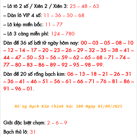
– Lô tô 2 số / Xiên 2 / Xiên 3:
25 – 48 – 63
– Dàn lô VIP 4 số:
11 – 36 – 50 – 68
– Lô kép miền bắc:
11 – 77
– Lô 3 càng miễn phí:
124 – 780
Dàn đề 36 số bất tử ngày hôm nay:
00 – 03 – 05 – 08 – 10
– 12 – 14 – 17 – 20 – 23 – 26 – 29 – 32 – 35 – 38 – 41 –
44 – 47 – 50 – 53 – 56 – 59 – 62 – 65 – 68 – 71 – 74 –
77 – 80 – 83 – 86 – 89 – 92 – 95 – 98 – 99.
Dàn đề 20 số rồng bạch kim:
06 – 13 – 18 – 21 – 26 – 31
– 36 – 41 – 46 – 51 – 56 – 61 – 66 – 71 – 76 – 81 – 86 –
91 – 96 – 01.
Rồng Bạch Kim Chính Xác 100 Ngày 01/08/2025
Giải đặc biệt chạm:
2 – 6 – 9
Bạch thủ lô:
31