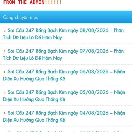
FROM THE ADMIN
!!!!!!
Cùng chuyên mục
Soi Cầu 247 Rồng Bạch Kim ngày 08/08/2026 – Phân
Tích Dữ Liệu Lô Đề Hôm Nay
Soi Cầu 247 Rồng Bạch Kim ngày 07/08/2026 – Phân
Tích Dữ Liệu Lô Đề Hôm Nay
Soi Cầu 247 Rồng Bạch Kim ngày 06/08/2026 – Nhận
Diện Xu Hướng Qua Thống Kê
Soi Cầu 247 Rồng Bạch Kim ngày 05/08/2026 – Nhận
Diện Xu Hướng Qua Thống Kê
Soi Cầu 247 Rồng Bạch Kim ngày 04/08/2026 – Nhận
Diện Xu Hướng Qua Thống Kê