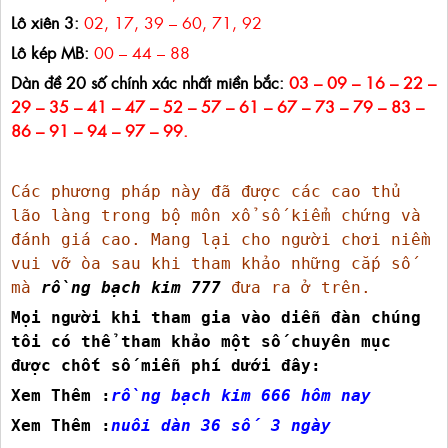
Lô xiên 3:
02, 17, 39 – 60, 71, 92
Lô kép MB:
00 – 44 – 88
Dàn đề 20 số chính xác nhất miền bắc:
03 – 09 – 16 – 22 –
29 – 35 – 41 – 47 – 52 – 57 – 61 – 67 – 73 – 79 – 83 –
86 – 91 – 94 – 97 – 99.
Các phương pháp này đã được các cao thủ
lão làng trong bộ môn xổ số kiểm chứng và
đánh giá cao. Mang lại cho người chơi niềm
vui vỡ òa sau khi tham khảo những cắp số
mà
rồng bạch kim 777
đưa ra ở trên.
Mọi người khi tham gia vào diễn đàn chúng
tôi có thể tham khảo một số chuyên mục
được chốt số miễn phí dưới đây:
Xem Thêm :
rồng bạch kim 666 hôm nay
Xem Thêm :
nuôi dàn 36 số 3 ngày