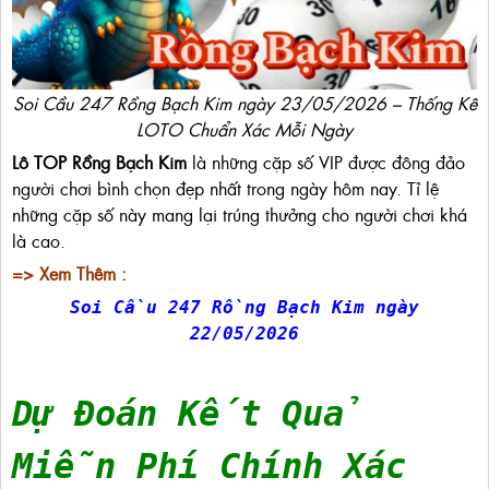
Soi Cầu 247 Rồng Bạch Kim ngày 23/05/2026 – Thống Kê
LOTO Chuẩn Xác Mỗi Ngày
Lô TOP Rồng Bạch Kim
là những cặp số VIP được đông đảo
người chơi bình chọn đẹp nhất trong ngày hôm nay. Tỉ lệ
những cặp số này mang lại trúng thưởng cho người chơi khá
là cao.
=> Xem Thêm :
Soi Cầu 247 Rồng Bạch Kim ngày
22/05/2026
Dự Đoán Kết Quả
Miễn Phí
Chính Xác