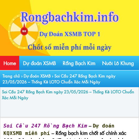
Home
Dự đoán XSMB
Rồng Bạch Kim
Nuôi Lô Khung
Trang chủ
›
Dự đoán XSMB
›
Soi Cầu 247 Rồng Bạch Kim ngày
23/05/2026 – Thống Kê LOTO Chuẩn Xác Mỗi Ngày
Soi Cầu 247 Rồng Bạch Kim ngày 23/05/2026 – Thống Kê LOTO Chuẩn
Xác Mỗi Ngày
–
Soi Cầu 247 Rồng Bạch Kim
Dự đoán
– Rồng bạch kim chốt số chính xác
KQXSMB miễn phí