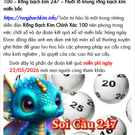
100 – Rồng bạch kim 247 – Nuôi lô khung rồng bạch kim
miền bắc
https://rongbachkim.info/
luôn tự hào là một trong những
diễn đàn
Rồng Bạch Kim Chính Xác 100
tiên phong trong
việc chốt số và dự đoán kết quả xổ số miền bắc hàng ngày.
Được đông đảo anh em đam mê bộ môn xổ số thường xuyên
ghé thăm để giao lưu học hỏi các phương pháp soi cầu cũng
như kinh nghiệm , bí quyết của các cao thủ soi cầu.
Dưới đây là phần dự đoán kết quả
miễn phí ngày
23/05/2026
mời mọi người cùng tham khảo.