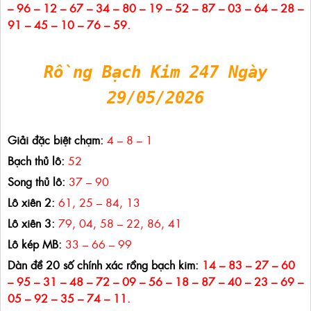
– 96 – 12 – 67 – 34 – 80 – 19 – 52 – 87 – 03 – 64 – 28 –
91 – 45 – 10 – 76 – 59.
Rồng Bạch Kim 247 Ngày
29/05/2026
Giải đặc biệt chạm:
4 – 8 – 1
Bạch thủ lô:
52
Song thủ lô:
37 – 90
Lô xiên 2:
61, 25 – 84, 13
Lô xiên 3:
79, 04, 58 – 22, 86, 41
Lô kép MB:
33 – 66 – 99
Dàn đề 20 số chính xác rồng bạch kim:
14 – 83 – 27 – 60
– 95 – 31 – 48 – 72 – 09 – 56 – 18 – 87 – 40 – 23 – 69 –
05 – 92 – 35 – 74 – 11.