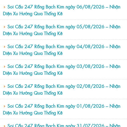
Soi Cầu 247 Rồng Bạch Kim ngày 06/08/2026 – Nhận
Diện Xu Hướng Qua Thống Kê
Soi Cầu 247 Rồng Bạch Kim ngày 05/08/2026 – Nhận
Diện Xu Hướng Qua Thống Kê
Soi Cầu 247 Rồng Bạch Kim ngày 04/08/2026 – Nhận
Diện Xu Hướng Qua Thống Kê
Soi Cầu 247 Rồng Bạch Kim ngày 03/08/2026 – Nhận
Diện Xu Hướng Qua Thống Kê
Soi Cầu 247 Rồng Bạch Kim ngày 02/08/2026 – Nhận
Diện Xu Hướng Qua Thống Kê
Soi Cầu 247 Rồng Bạch Kim ngày 01/08/2026 – Nhận
Diện Xu Hướng Qua Thống Kê
Soi Cầu 247 Rồng Bạch Kim ngày 31/07/2026 – Nhận