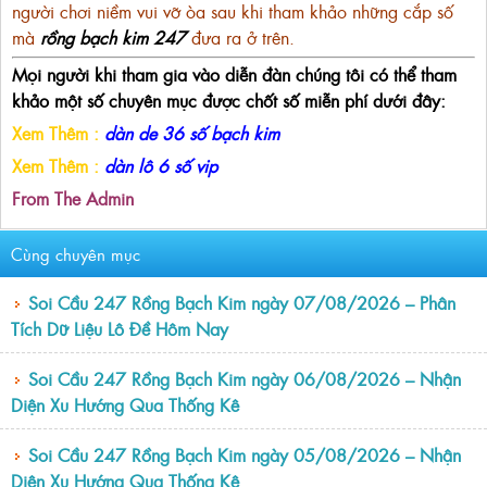
người chơi niềm vui vỡ òa sau khi tham khảo những cắp số
mà
rồng bạch kim 247
đưa ra ở trên.
Mọi người khi tham gia vào diễn đàn chúng tôi có thể tham
khảo một số chuyên mục được chốt số miễn phí dưới đây:
Xem Thêm :
dàn de 36 số bạch kim
Xem Thêm :
dàn lô 6 số vip
From The Admin
Cùng chuyên mục
Soi Cầu 247 Rồng Bạch Kim ngày 07/08/2026 – Phân
Tích Dữ Liệu Lô Đề Hôm Nay
Soi Cầu 247 Rồng Bạch Kim ngày 06/08/2026 – Nhận
Diện Xu Hướng Qua Thống Kê
Soi Cầu 247 Rồng Bạch Kim ngày 05/08/2026 – Nhận
Diện Xu Hướng Qua Thống Kê