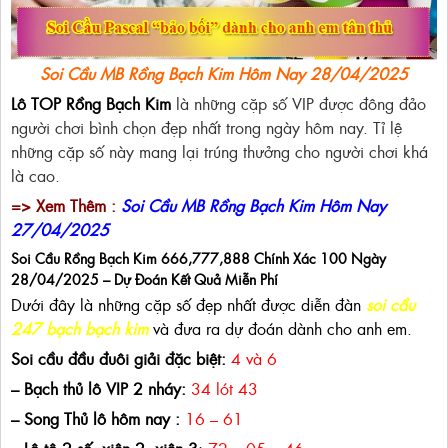
Soi Cầu MB Rồng Bạch Kim Hôm Nay 28/04/2025
Lô TOP Rồng Bạch Kim
là những cặp số VIP được đông đảo
người chơi bình chọn đẹp nhất trong ngày hôm nay. Tỉ lệ
những cặp số này mang lại trúng thưởng cho người chơi khá
là cao.
=> Xem Thêm :
Soi Cầu MB Rồng Bạch Kim Hôm Nay
27/04/2025
Soi Cầu Rồng Bạch Kim 666,777,888 Chính Xác 100 Ngày
28/04/2025 – Dự Đoán Kết Quả Miễn Phí
Dưới đây là những cặp số đẹp nhất được diễn đàn
soi cầu
247 bạch bạch kim
và đưa ra dự đoán dành cho anh em.
Soi cầu đầu đuôi giải đặc biệt:
4 và 6
– Bạch thủ lô VIP 2 nháy:
34 lót 43
– Song Thủ lô hôm nay :
16 – 61
– Lô tô 2 số, xiên 2, xiên 3
:
72 – 05 – 46