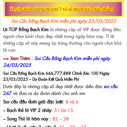
Soi Cầu Rồng Bạch Kim miễn phí ngày 25/03/2025
Lô TOP Rồng Bạch Kim
là những cặp số VIP được đông đảo
người chơi bình chọn đẹp nhất trong ngày hôm nay. Tỉ lệ
những cặp số này mang lại trúng thưởng cho người chơi khá
là cao.
=> Xem Thêm :
Soi Cầu Rồng Bạch Kim miễn phí ngày
24/03/2025
Soi Cầu Rồng Bạch Kim 666,777,888 Chính Xác 100 Ngày
25/03/2025 – Dự Đoán Kết Quả Miễn Phí
Dưới đây là những cặp số đẹp nhất được diễn đàn
soi cầu
247
và đưa ra dự đoán dành cho anh em.
Soi cầu đầu đuôi giải đặc biệt:
8 và 6
– Bạch thủ lô VIP 2 nháy:
51 lót 15
– Song Thủ lô hôm nay :
82 – 28
– Lô tô 2 số, xiên 2, xiên 3
:
16 – 39 – 27