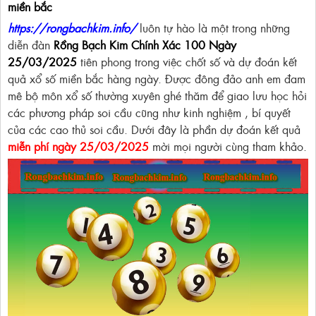
miền bắc
https://rongbachkim.info/
luôn tự hào là một trong những
diễn đàn
Rồng Bạch Kim Chính Xác 100 Ngày
25/03/2025
tiên phong trong việc chốt số và dự đoán kết
quả xổ số miền bắc hàng ngày. Được đông đảo anh em đam
mê bộ môn xổ số thường xuyên ghé thăm để giao lưu học hỏi
các phương pháp soi cầu cũng như kinh nghiệm , bí quyết
của các cao thủ soi cầu. Dưới đây là phần dự đoán kết quả
miễn phí ngày 25/03/2025
mời mọi người cùng tham khảo.