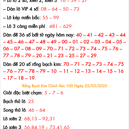
– Dàn lô VIP 4 số:
08 – 64 – 50 – 73
– Lô kép miền bắc:
55 – 99
– Lô 3 càng miễn phí
:
481 – 629
Dàn đề 36 số bất tử ngày hôm nay:
40
–
41
–
42
–
43
–
44
–
45
–
46
–
47
–
48
–
49
–
00
–
01
–
02
–
03
–
04
–
05
–
06
–
07
–
08
–
09
–
70
–
71
–
72
–
73
–
74
–
75
–
76
–
77
–
78
–
79
–
20
–
21
–
23
–
25
–
27
–
29.
Dàn đề 20 số rồng bạch kim:
70
–
71
–
72
–
73
–
74
–
75
–
76
–
77
–
78
–
79
–
10
–
11
–
12
–
13
–
14
–
15
–
16
–
17
–
18
–
19.
Rồng Bạch Kim Chính Xác 100 Ngày 25/03/2025
Giải đặc biệt chạm
:
5 – 7 – 6
Bạch thủ lô
:
25
Song thủ lô
:
46 – 64
Lô xiên 2
:
68,13 – 92,31
Lô xiên 3
:
56,84,19 – 73,41,65