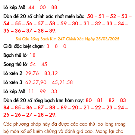
Lô kép MB
:
44 – 00 – 88
Dàn đề 20 số chính xác nhất miền bắc
:
50
–
51
–
52
–
53
–
54
–
55
–
56
–
57
–
58
–
59
–
30
–
31
–
32
–
33
–
34
–
35
–
36
–
37
–
38
–
39.
Soi Cầu Rồng Bạch Kim 247 Chính Xác Ngày 25/03/2025
Giải đặc biệt chạm
:
3 – 8 – 0
Bạch thủ lô
:
18
Song thủ lô
:
54 – 45
Lô xiên 2
:
29,76 – 83,12
Lô xiên 3
:
62,37,90 – 45,21,58
Lô kép MB
:
11 – 99 – 33
Dàn đề 20 số rồng bạch kim hôm nay:
80
–
81
–
82
–
83
–
84
–
85
–
86
–
87
–
88
–
89
–
20
–
21
–
22
–
23
–
24
–
25
–
26
–
27
–
28
–
29.
Các phương pháp này đã được các cao thủ lão làng trong
bộ môn xổ số kiểm chứng và đánh giá cao. Mang lại cho