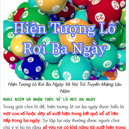
Hiện Tượng Lô Rơi Ba Ngày Và Vai Trò Truyền Miệng Lâu
Năm
KHÁI NIỆM VÀ NHẬN THỨC VỀ LÔ RƠI BA NGÀY
Trong giới chơi lô đề, hiện tượng
lô rơi ba ngày
được hiểu là
một con số hoặc dãy số xuất hiện trong kết quả xổ số liên
tiếp trong ba ngày
. Sự lặp lại này thường được người chơi
chú ý vì họ tin rằng
số vừa rơi có khả năng tái xuất hiện trong