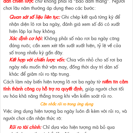
dẫn chiến lược
chứ không phải là “bảo đảm thắng”. Người
chơi lâu năm thường áp dụng theo các bước:
Quan sát số liệu liên tục:
Ghi chép kết quả từng kỳ để
nhận diện lô rơi ba ngày, đánh giá xem số đó có xuất
hiện lặp lại hay không.
Xác định cơ hội:
Không phải số nào rơi ba ngày cũng
đáng nuôi; cần xem xét tần suất xuất hiện, tỷ lệ về của
số trong nhiều kỳ gần đây.
Kết hợp với chiến lược vốn:
Chia vốn nhỏ cho số rơi ba
ngày nếu muốn thử vận may, đồng thời duy trì dàn số
khác để giảm rủi ro tập trung.
Cách làm này biến hiện tượng lô rơi ba ngày từ
niềm tin cảm
tính thành công cụ hỗ trợ ra quyết định
, giúp người chơi tối
ưu hóa khả năng thắng trong khi vẫn kiểm soát rủi ro.
Cân nhắc rủi ro trong ứng dụng
Việc ứng dụng hiện tượng ba ngày luôn đi kèm với rủi ro, và
người chơi cần nhận thức rõ:
Rủi ro tài chính:
Chỉ dựa vào hiện tượng mà bỏ qua