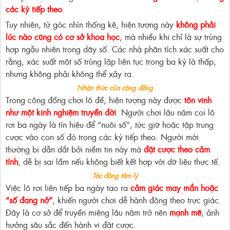
các kỳ tiếp theo
.
Tuy nhiên, từ góc nhìn thống kê, hiện tượng này
không phải
lúc nào cũng có cơ sở khoa học
, mà nhiều khi chỉ là sự trùng
hợp ngẫu nhiên trong dãy số. Các nhà phân tích xác suất cho
rằng, xác suất một số trùng lặp liên tục trong ba kỳ là thấp,
nhưng không phải không thể xảy ra.
Nhận thức của cộng đồng
Trong cộng đồng chơi lô đề, hiện tượng này được
tôn vinh
như một kinh nghiệm truyền đời
. Người chơi lâu năm coi lô
rơi ba ngày là tín hiệu để “nuôi số”, tức giữ hoặc tập trung
cược vào con số đó trong các kỳ tiếp theo. Người mới
thường bị dẫn dắt bởi niềm tin này mà
đặt cược theo cảm
tính
, dễ bị sai lầm nếu không biết kết hợp với dữ liệu thực tế.
Tác động tâm lý
Việc lô rơi liên tiếp ba ngày tạo ra
cảm giác may mắn hoặc
“số đang nở”
, khiến người chơi dễ hành động theo trực giác.
Đây là cơ sở để truyền miệng lâu năm trở nên
mạnh mẽ
, ảnh
hưởng sâu sắc đến hành vi đặt cược.