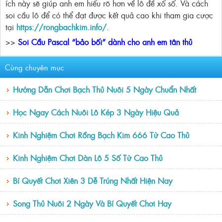
ích này sẽ giúp anh em hiểu rõ hơn về lô đề xổ số. Và cách
soi cầu lô để có thể đạt được kết quả cao khi tham gia cược
tại
https://rongbachkim.info/
.
>>
Soi Cầu Pascal “bảo bối” dành cho anh em tân thủ
Cùng chuyên mục
Hướng Dẫn Chơi Bạch Thủ Nuôi 5 Ngày Chuẩn Nhất
Học Ngay Cách Nuôi Lô Kép 3 Ngày Hiệu Quả
Kinh Nghiệm Chơi Rồng Bạch Kim 666 Từ Cao Thủ
Kinh Nghiệm Chơi Dàn Lô 5 Số Từ Cao Thủ
Bí Quyết Chơi Xiên 3 Dễ Trúng Nhất Hiện Nay
Song Thủ Nuôi 2 Ngày Và Bí Quyết Chơi Hay