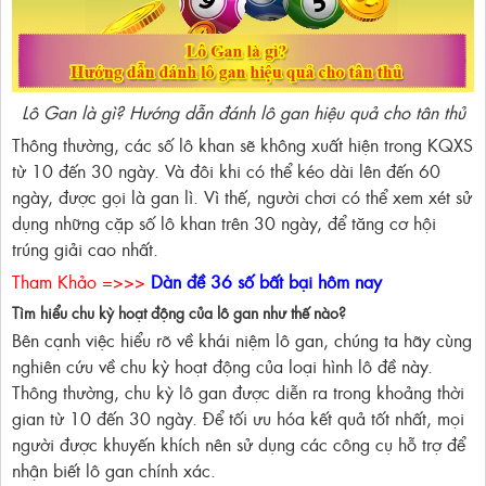
Lô Gan là gì? Hướng dẫn đánh lô gan hiệu quả cho tân thủ
Thông thường, các số lô khan sẽ không xuất hiện trong KQXS
từ 10 đến 30 ngày. Và đôi khi có thể kéo dài lên đến 60
ngày, được gọi là gan lì. Vì thế, người chơi có thể xem xét sử
dụng những cặp số lô khan trên 30 ngày, để tăng cơ hội
trúng giải cao nhất.
Tham Khảo =>>>
Dàn đề 36 số bất bại hôm nay
Tìm hiểu chu kỳ hoạt động của lô gan như thế nào?
Bên cạnh việc hiểu rõ về khái niệm lô gan, chúng ta hãy cùng
nghiên cứu về chu kỳ hoạt động của loại hình lô đề này.
Thông thường, chu kỳ lô gan được diễn ra trong khoảng thời
gian từ 10 đến 30 ngày. Để tối ưu hóa kết quả tốt nhất, mọi
người được khuyến khích nên sử dụng các công cụ hỗ trợ để
nhận biết lô gan chính xác.