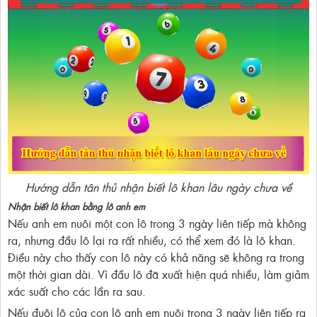
Hướng dẫn tân thủ nhận biết lô khan lâu ngày chưa về
Nhận biết lô khan bằng lô anh em
Nếu anh em nuôi một con lô trong 3 ngày liên tiếp mà không
ra, nhưng đầu lô lại ra rất nhiều, có thể xem đó là lô khan.
Điều này cho thấy con lô này có khả năng sẽ không ra trong
một thời gian dài. Vì đầu lô đã xuất hiện quá nhiều, làm giảm
xác suất cho các lần ra sau.
Nếu đuôi lô của con lô anh em nuôi trong 3 ngày liên tiếp ra