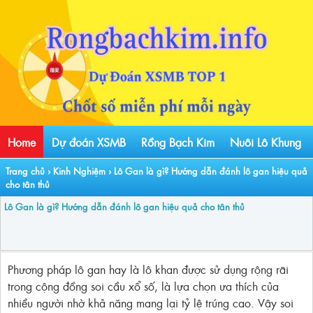
Home
Dự đoán XSMB
Rồng Bạch Kim
Nuôi Lô Khung
Trang chủ
›
Kinh Nghiệm
›
Lô Gan là gì? Hướng dẫn đánh lô gan hiệu quả
cho tân thủ
Lô Gan là gì? Hướng dẫn đánh lô gan hiệu quả cho tân thủ
Phương pháp lô gan hay là lô khan được sử dụng rộng rãi
trong cộng đồng soi cầu xổ số, là lựa chọn ưa thích của
nhiều người nhờ khả năng mang lại tỷ lệ trúng cao. Vậy soi