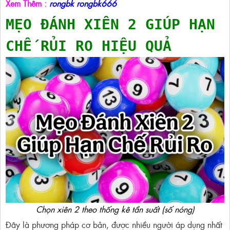
Xem Thêm :
rongbk rongbk666
MẸO ĐÁNH XIÊN 2 GIÚP HẠN
CHẾ RỦI RO HIỆU QUẢ
Chọn xiên 2 theo thống kê tần suất (số nóng)
Đây là phương pháp cơ bản, được nhiều người áp dụng nhất