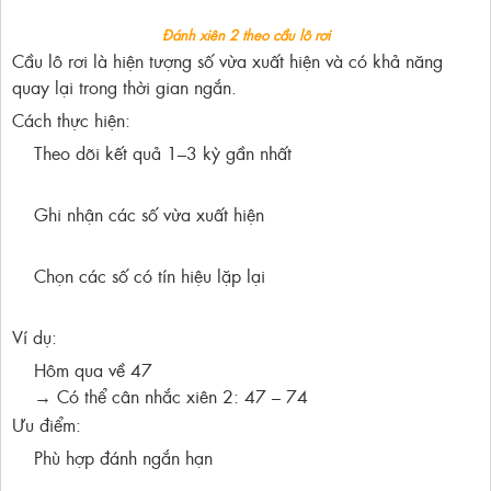
Đánh xiên 2 theo cầu lô rơi
Cầu lô rơi là hiện tượng số vừa xuất hiện và có khả năng
quay lại trong thời gian ngắn.
Cách thực hiện:
Theo dõi kết quả 1–3 kỳ gần nhất
Ghi nhận các số vừa xuất hiện
Chọn các số có tín hiệu lặp lại
Ví dụ:
Hôm qua về 47
→ Có thể cân nhắc xiên 2: 47 – 74
Ưu điểm:
Phù hợp đánh ngắn hạn