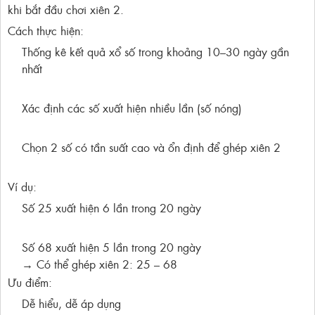
khi bắt đầu chơi xiên 2.
Cách thực hiện:
Thống kê kết quả xổ số trong khoảng 10–30 ngày gần
nhất
Xác định các số xuất hiện nhiều lần (số nóng)
Chọn 2 số có tần suất cao và ổn định để ghép xiên 2
Ví dụ:
Số 25 xuất hiện 6 lần trong 20 ngày
Số 68 xuất hiện 5 lần trong 20 ngày
→ Có thể ghép xiên 2: 25 – 68
Ưu điểm:
Dễ hiểu, dễ áp dụng