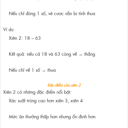
Nếu chỉ đúng 1 số, vé cược vẫn bị tính thua
Ví dụ:
Xiên 2: 18 – 63
Kết quả: nếu cả 18 và 63 cùng về → thắng
Nếu chỉ về 1 số → thua
Đặc điểm của xiên 2
Xiên 2 có những đặc điểm nổi bật:
Xác suất trúng cao hơn xiên 3, xiên 4
Mức ăn thưởng thấp hơn nhưng ổn định hơn