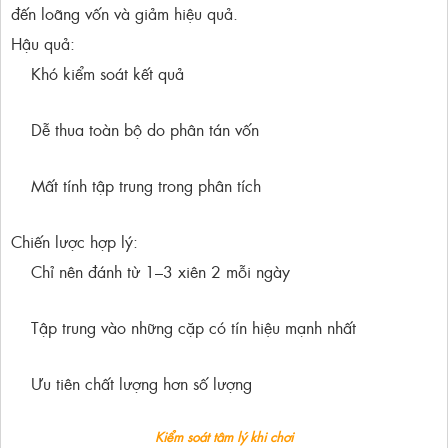
đến loãng vốn và giảm hiệu quả.
Hậu quả:
Khó kiểm soát kết quả
Dễ thua toàn bộ do phân tán vốn
Mất tính tập trung trong phân tích
Chiến lược hợp lý:
Chỉ nên đánh từ 1–3 xiên 2 mỗi ngày
Tập trung vào những cặp có tín hiệu mạnh nhất
Ưu tiên chất lượng hơn số lượng
Kiểm soát tâm lý khi chơi