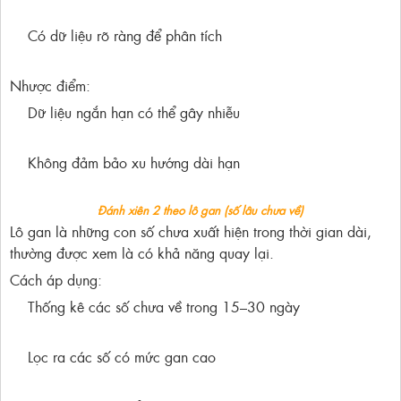
Có dữ liệu rõ ràng để phân tích
Nhược điểm:
Dữ liệu ngắn hạn có thể gây nhiễu
Không đảm bảo xu hướng dài hạn
Đánh xiên 2 theo lô gan (số lâu chưa về)
Lô gan là những con số chưa xuất hiện trong thời gian dài,
thường được xem là có khả năng quay lại.
Cách áp dụng:
Thống kê các số chưa về trong 15–30 ngày
Lọc ra các số có mức gan cao