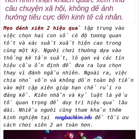
câu chuyện xã hội, không để ảnh
hưởng tiêu cực đến kinh tế cá nhân.
Mẹo đánh xiên 2 hiệu quả
tập trung vào
việc chọn hai con số có độ tương quan
tốt và xác suất xuất hiện cao trong
cùng một kỳ. Người chơi thường dựa vào
thống kê tần suất, lô gan và các tín
hiệu cầu ổn định để đưa ra lựa chọn
thay vì đánh ngẫu nhiên. Ngoài ra, việc
chia nhỏ vốn và không dồn toàn bộ tiền
vào một cặp xiên giúp hạn chế rủi ro
đáng kể. Kiên nhẫn và kỷ luật là yếu
tố quan trọng để duy trì hiệu quả lâu
dài. Nhiều người cũng tham khảo thêm
rongbachkim.info
kinh nghiệm tại
để tối ưu
cách chơi xiên 2 an toàn hơn.