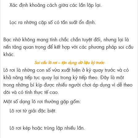
Xác định khoảng cách giữa các lần lặp lại.
Lọc ra những cặp số có tần suất ổn định.
Bạc nhớ không mang tính chắc chắn tuyệt đối, nhưng lại là
nền tảng quan trọng để kết hợp với các phương pháp soi cầu
khác.
Soi cầu lô rơi – tận dụng dữ liệu kỳ trước
Lô rơi là những con số vừa xuất hiện ở kỳ quay trước và có
khả năng tiếp tục quay lại trong kỳ tiếp theo. Đây là một
trong những bí kíp được nhiều người chơi áp dụng vì dễ theo
dõi và có tính thực tế cao.
Một số dạng lô rơi thường gặp gồm:
Lô rơi từ giải đặc biệt.
Lô rơi kép hoặc trùng lặp nhiều lần.