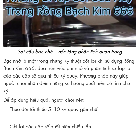
Soi cầu bạc nhớ – nền tảng phân tích quan trọng
Bạc nhớ là một trong những kỹ thuật cốt lõi khi sử dụng Rồng
Bạch Kim 666, dựa trên việc ghi nhớ và phân tích sự lặp lại
của các cặp số qua nhiều kỳ quay. Phương pháp này giúp
người chơi nhận diện những xu hướng xuất hiện có tính chu
kỳ.
Để áp dụng hiệu quả, người chơi nên:
Theo dõi tối thiểu 5–10 kỳ quay gần nhất.
Ghi lại các cặp số xuất hiện nhiều lần.