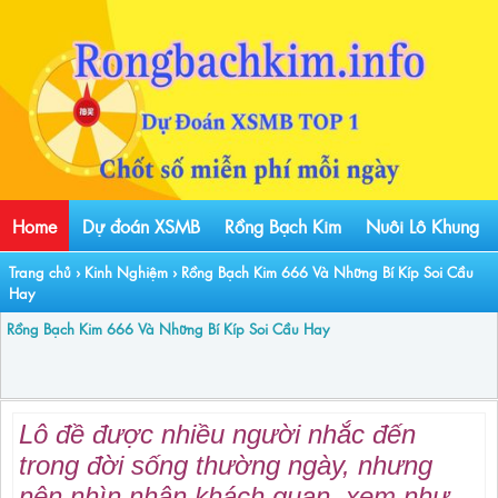
Home
Dự đoán XSMB
Rồng Bạch Kim
Nuôi Lô Khung
Trang chủ
›
Kinh Nghiệm
›
Rồng Bạch Kim 666 Và Những Bí Kíp Soi Cầu
Hay
Rồng Bạch Kim 666 Và Những Bí Kíp Soi Cầu Hay
Lô đề được nhiều người nhắc đến
trong đời sống thường ngày, nhưng
nên nhìn nhận khách quan, xem như