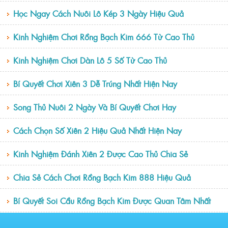
Học Ngay Cách Nuôi Lô Kép 3 Ngày Hiệu Quả
Kinh Nghiệm Chơi Rồng Bạch Kim 666 Từ Cao Thủ
Kinh Nghiệm Chơi Dàn Lô 5 Số Từ Cao Thủ
Bí Quyết Chơi Xiên 3 Dễ Trúng Nhất Hiện Nay
Song Thủ Nuôi 2 Ngày Và Bí Quyết Chơi Hay
Cách Chọn Số Xiên 2 Hiệu Quả Nhất Hiện Nay
Kinh Nghiệm Đánh Xiên 2 Được Cao Thủ Chia Sẻ
Chia Sẻ Cách Chơi Rồng Bạch Kim 888 Hiệu Quả
Bí Quyết Soi Cầu Rồng Bạch Kim Được Quan Tâm Nhất