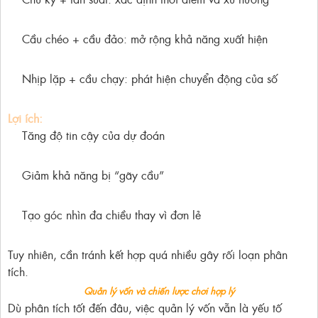
Cầu chéo + cầu đảo: mở rộng khả năng xuất hiện
Nhịp lặp + cầu chạy: phát hiện chuyển động của số
Lợi ích:
Tăng độ tin cậy của dự đoán
Giảm khả năng bị “gãy cầu”
Tạo góc nhìn đa chiều thay vì đơn lẻ
Tuy nhiên, cần tránh kết hợp quá nhiều gây rối loạn phân
tích.
Quản lý vốn và chiến lược chơi hợp lý
Dù phân tích tốt đến đâu, việc quản lý vốn vẫn là yếu tố