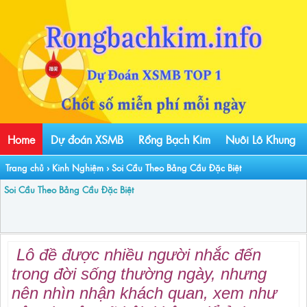
Home
Dự đoán XSMB
Rồng Bạch Kim
Nuôi Lô Khung
Trang chủ
›
Kinh Nghiệm
›
Soi Cầu Theo Bảng Cầu Đặc Biệt
Soi Cầu Theo Bảng Cầu Đặc Biệt
Lô đề được nhiều người nhắc đến
trong đời sống thường ngày, nhưng
nên nhìn nhận khách quan, xem như