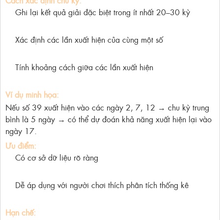
Cách xác định chu kỳ:
Ghi lại kết quả giải đặc biệt trong ít nhất 20–30 kỳ
Xác định các lần xuất hiện của cùng một số
Tính khoảng cách giữa các lần xuất hiện
Ví dụ minh họa:
Nếu số 39 xuất hiện vào các ngày 2, 7, 12 → chu kỳ trung
bình là 5 ngày → có thể dự đoán khả năng xuất hiện lại vào
ngày 17.
Ưu điểm:
Có cơ sở dữ liệu rõ ràng
Dễ áp dụng với người chơi thích phân tích thống kê
Hạn chế: