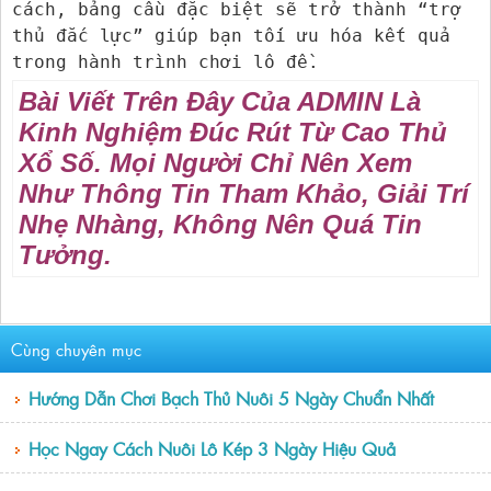
cách, bảng cầu đặc biệt sẽ trở thành “trợ
thủ đắc lực” giúp bạn tối ưu hóa kết quả
trong hành trình chơi lô đề.
Bài Viết Trên Đây Của ADMIN Là
Kinh Nghiệm Đúc Rút Từ Cao Thủ
Xổ Số. Mọi Người Chỉ Nên Xem
Như Thông Tin Tham Khảo, Giải Trí
Nhẹ Nhàng, Không Nên Quá Tin
Tưởng.
Cùng chuyên mục
Hướng Dẫn Chơi Bạch Thủ Nuôi 5 Ngày Chuẩn Nhất
Học Ngay Cách Nuôi Lô Kép 3 Ngày Hiệu Quả