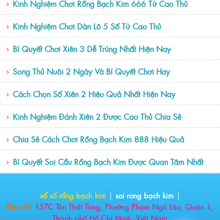
Kinh Nghiệm Chơi Rồng Bạch Kim 666 Từ Cao Thủ
Kinh Nghiệm Chơi Dàn Lô 5 Số Từ Cao Thủ
Bí Quyết Chơi Xiên 3 Dễ Trúng Nhất Hiện Nay
Song Thủ Nuôi 2 Ngày Và Bí Quyết Chơi Hay
Cách Chọn Số Xiên 2 Hiệu Quả Nhất Hiện Nay
Kinh Nghiệm Đánh Xiên 2 Được Cao Thủ Chia Sẻ
Chia Sẻ Cách Chơi Rồng Bạch Kim 888 Hiệu Quả
Bí Quyết Soi Cầu Rồng Bạch Kim Được Quan Tâm Nhất
xổ số rồng bạch kim
|
soi rong bạch kim
|
Địa chỉ:
157C Tôn Thất Tùng, Phường Phạm Ngũ Lão, Quận 1,
Thành phố Hồ Chí Minh, Việt Nam