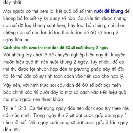
đây nhất.
Mọi người có thể xem lại kết quả xổ số trên
nuôi đề khung
để
không bỏ lỡ bất kỳ kỳ quay số nào. Sau khi tìm được những
con số đã lâu không xuất hiện, hãy loại bỏ chúng, chỉ chọn
những con số còn lại để tạo thành dàn đề 60 số trong 2
ngày liên tục.
Cách chia tiền cược khi chơi dàn đề 60 số nuôi khung 2 ngày
Với những tay chơi lô đề chuyên nghiệp hiện nay thì khuyên
muốn hiệu quả thì nên nuôi khung 2 ngày. Tuy nhiên, để có
thể thu được lợi nhuận hấp dẫn từ phương pháp này thì đòi
hỏi lô thủ cần có sự tính toán cách vào tiền sao cho hợp lý.
Vậy nên, với hình thức soi cầu dàn đề 60 số bất bại miền
bắc chính xác thì dưới đây là một số cách vào tiền hiệu quả
mà mọi người nên tham khảo:
Tỷ lệ 1:2:3. Cụ thể trong ngày đầu tiên đặt cược tùy theo nhu
cầu của mình. Trong ngày thứ 2 sẽ đặt cược gấp đôi ngày 1
cho mỗi số. Đến ngày cuối cùng sẽ đặt cược gấp 3 lần ngày
đầu tiên.