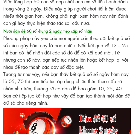
Việc tổng hợp 60 con số đẹp nhất anh em sẽ tiến hành đánh
trong vòng 2 ngày. Điều này giúp người chơi tiết kiệm được
nhiều thời gian hơn, không phải nghĩ xem hôm nay nên đánh
con gì hay thực hiện thao tác soi cầu nữa.
Nuôi dàn đề 60 số khung 2 ngày theo cấp số nhân
Phương pháp này yêu cầu mọi người cần theo dõi kết quả xổ
số của ngày hôm nay là bao nhiêu. Nếu kết quả về 12 – 25
thì bạn có thể nhân đôi các số đó để có kết quả mới. Từ
những con số này. bạn tiếp tục nhân lên hoặc kết hợp lại với
nhau để tạo thành các dãy số đặc biệt.
Tương tự như vậy, nếu bạn thấy kết quả xổ số ngày hôm nay
là 05, 70 thì bạn tiếp tục áp dụng chiêu thức theo cấp số
nhân như trên, thường sẽ có dàn đề bao gồm 10, 25, 40…
Bạn cứ tiếp tục kết hợp như vậy để bạn tạo thành một dàn đề
60 số cho riêng mình.