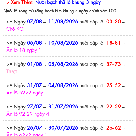
=> Xem Thêm:
Nuôi bạch thủ lô khung 3 ngày
Nuôi lô song thủ rồng bạch kim khung 5 ngày chính xác 100
>• Ngày
07
/08
→
11/08/2026
nuôi cặp lô:
03- 30
→
Chờ KQ
>• Ngày
06
/08
→
10/08/2026
nuôi cặp lô:
18- 81
→
Ăn lô 18 ngày 1
>• Ngày
01
/08
→
05/08/2026
nuôi cặp lô:
37- 73
→
Trượt
>• Ngày
31
/07
→
04/08/2026
nuôi cặp lô:
25- 52
→
Ăn lô 52×2 ngày 1
>• Ngày
27
/07
→
31/07/2026
nuôi cặp lô:
92- 29
→
Ăn lô 92 29 ngày 4
>• Ngày
26
/07
→
30/07/2026
nuôi cặp lô:
26- 62
→
Ăn lô 62×2 ngày 1