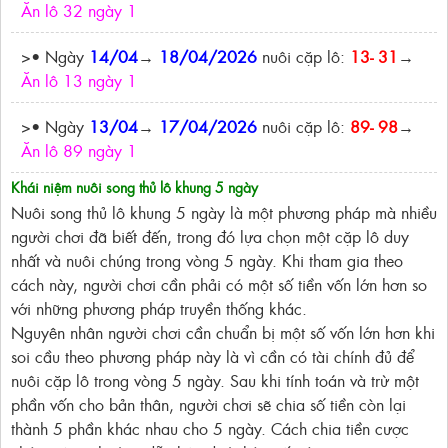
Ăn lô 32 ngày 1
>• Ngày
14
/04
→
18/04/2026
nuôi cặp lô:
13- 31
→
Ăn lô 13 ngày 1
>• Ngày
13
/04
→
17/04/2026
nuôi cặp lô:
89- 98
→
Ăn lô 89 ngày 1
Khái niệm nuôi song thủ lô khung 5 ngày
Nuôi song thủ lô khung 5 ngày
là một phương pháp mà nhiều
người chơi đã biết đến, trong đó lựa chọn một cặp lô duy
nhất và nuôi chúng trong vòng 5 ngày. Khi tham gia theo
cách này, người chơi cần phải có một số tiền vốn lớn hơn so
với những phương pháp truyền thống khác.
Nguyên nhân người chơi cần chuẩn bị một số vốn lớn hơn khi
soi cầu theo phương pháp này là vì cần có tài chính đủ để
nuôi cặp lô trong vòng 5 ngày. Sau khi tính toán và trừ một
phần vốn cho bản thân, người chơi sẽ chia số tiền còn lại
thành 5 phần khác nhau cho 5 ngày. Cách chia tiền cược