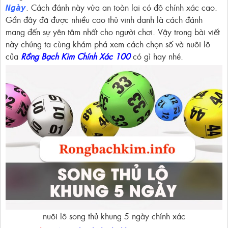
. Cách đánh này vừa an toàn lại có độ chính xác cao.
Ngày
Gần đây đã được nhiều cao thủ vinh danh là cách đánh
mang đến sự yên tâm nhất cho người chơi. Vậy trong bài viết
này chúng ta cùng khám phá xem cách chọn số và nuôi lô
của
Rồng Bạch Kim Chính Xác 100
có gì hay nhé.
nuôi lô song thủ khung 5 ngày chính xác