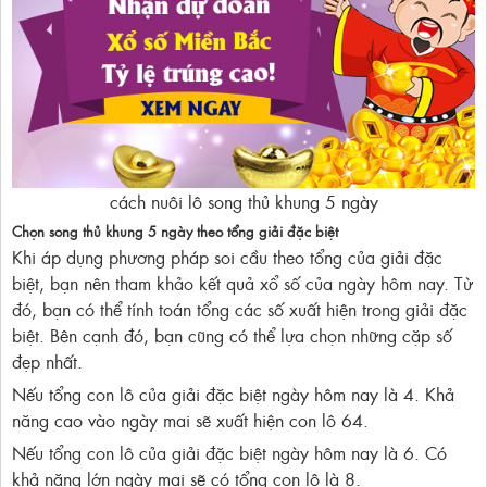
cách nuôi lô song thủ khung 5 ngày
Chọn song thủ khung 5 ngày theo tổng giải đặc biệt
Khi áp dụng phương pháp soi cầu theo tổng của giải đặc
biệt, bạn nên tham khảo kết quả xổ số của ngày hôm nay. Từ
đó, bạn có thể tính toán tổng các số xuất hiện trong giải đặc
biệt. Bên cạnh đó, bạn cũng có thể lựa chọn những cặp số
đẹp nhất.
Nếu tổng con lô của giải đặc biệt ngày hôm nay là 4. Khả
năng cao vào ngày mai sẽ xuất hiện con lô 64.
Nếu tổng con lô của giải đặc biệt ngày hôm nay là 6. Có
khả năng lớn ngày mai sẽ có tổng con lô là 8.