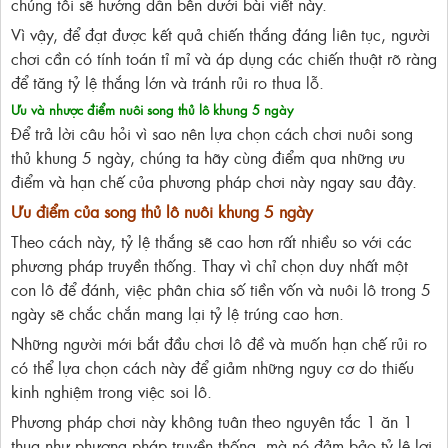
chúng tôi sẽ hướng dẫn bên dưới bài viết này.
Vì vậy, để đạt được kết quả chiến thắng đáng liên tục, người
chơi cần có tính toán tỉ mỉ và áp dụng các chiến thuật rõ ràng
để tăng tỷ lệ thắng lớn và tránh rủi ro thua lỗ.
Ưu và nhược điểm nuôi song thủ lô khung 5 ngày
Để trả lời câu hỏi vì sao nên lựa chọn cách chơi nuôi song
thủ khung 5 ngày, chúng ta hãy cùng điểm qua những ưu
điểm và hạn chế của phương pháp chơi này ngay sau đây.
Ưu điểm của song thủ lô nuôi khung 5 ngày
Theo cách này, tỷ lệ thắng sẽ cao hơn rất nhiều so với các
phương pháp truyền thống. Thay vì chỉ chọn duy nhất một
con lô để đánh, việc phân chia số tiền vốn và nuôi lô trong 5
ngày sẽ chắc chắn mang lại tỷ lệ trúng cao hơn.
Những người mới bắt đầu chơi lô đề và muốn hạn chế rủi ro
có thể lựa chọn cách này để giảm những nguy cơ do thiếu
kinh nghiệm trong việc soi lô.
Phương pháp chơi này không tuân theo nguyên tắc 1 ăn 1
thua như phương pháp truyền thống, mà nó đảm bảo tỷ lệ lợi