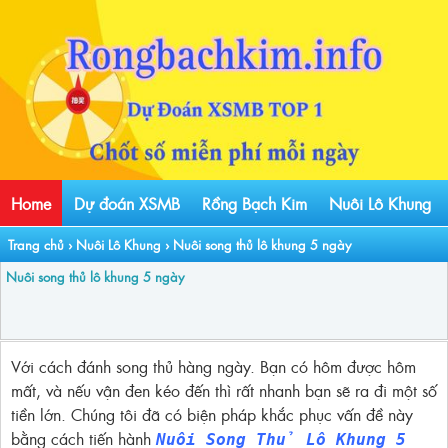
Home
Dự đoán XSMB
Rồng Bạch Kim
Nuôi Lô Khung
Trang chủ
›
Nuôi Lô Khung
›
Nuôi song thủ lô khung 5 ngày
Nuôi song thủ lô khung 5 ngày
Với cách đánh song thủ hàng ngày. Bạn có hôm được hôm
mất, và nếu vận đen kéo đến thì rất nhanh bạn sẽ ra đi một số
tiền lớn. Chúng tôi đã có biện pháp khắc phục vấn đề này
bằng cách tiến hành
Nuôi Song Thủ Lô Khung 5