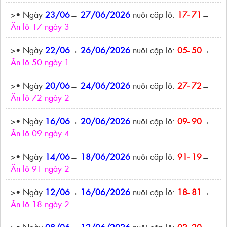
>• Ngày
23
/06
→
27/06/2026
nuôi cặp lô:
17- 71
→
Ăn lô 17 ngày 3
>• Ngày
22
/06
→
26/06/2026
nuôi cặp lô:
05- 50
→
Ăn lô 50 ngày 1
>• Ngày
20
/06
→
24/06/2026
nuôi cặp lô:
27- 72
→
Ăn lô 72 ngày 2
>• Ngày
16
/06
→
20/06/2026
nuôi cặp lô:
09- 90
→
Ăn lô 09 ngày 4
>• Ngày
14
/06
→
18/06/2026
nuôi cặp lô:
91- 19
→
Ăn lô 91 ngày 2
>• Ngày
12
/06
→
16/06/2026
nuôi cặp lô:
18- 81
→
Ăn lô 18 ngày 2