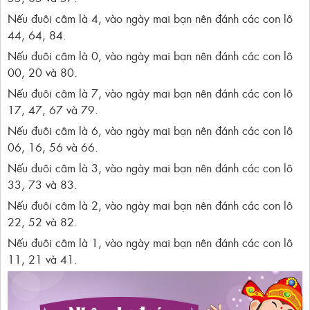
Nếu đuôi câm là 4, vào ngày mai bạn nên đánh các con lô
44, 64, 84.
Nếu đuôi câm là 0, vào ngày mai bạn nên đánh các con lô
00, 20 và 80.
Nếu đuôi câm là 7, vào ngày mai bạn nên đánh các con lô
17, 47, 67 và 79.
Nếu đuôi câm là 6, vào ngày mai bạn nên đánh các con lô
06, 16, 56 và 66.
Nếu đuôi câm là 3, vào ngày mai bạn nên đánh các con lô
33, 73 và 83.
Nếu đuôi câm là 2, vào ngày mai bạn nên đánh các con lô
22, 52 và 82.
Nếu đuôi câm là 1, vào ngày mai bạn nên đánh các con lô
11, 21 và 41.