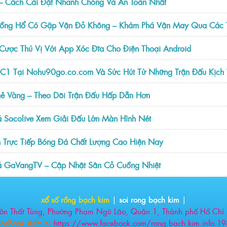
– Cách Cài Đặt Nhanh Chóng Và An Toàn Nhất
ồng Hổ Có Gặp Vận Đỏ Không – Khám Phá Vận May Qua Các 
Cược Thú Vị Với App Xóc Đĩa Cho Điện Thoại Android
C1 Tại Nohu90go.co.com Và Sức Hút Từ Những Trận Đấu Kịch 
ẻ Vàng – Theo Dõi Trận Đấu Hấp Dẫn Hơn
á Socolive Xem Giải Đấu Lớn Màn Hình Nét
 Trực Tiếp Bóng Đá Chất Lượng Cao Hiện Nay
Đá GaVangTV – Cập Nhật Sân Cỏ Cuồng Nhiệt
xổ số rồng bạch kim
|
soi rong bạch kim
|
ôn Thất Tùng, Phường Phạm Ngũ Lão, Quận 1, Thành phố Hồ Chí
ceBook Admin:
https://www.facebook.com/rong.bach.kim.info.1