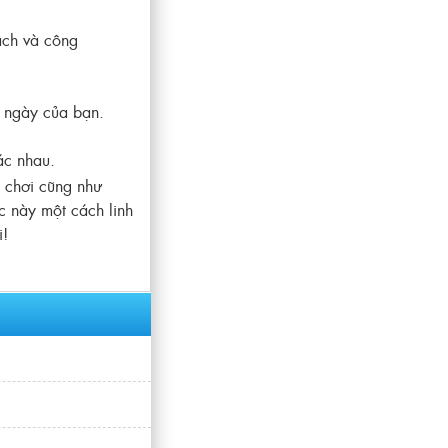
ạch và công
g ngày của bạn.
ác nhau.
t chơi cũng như
c này một cách linh
i!