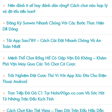
Nên đánh ít số hay đánh dàn rộng? Cách chơi nào hợp lý
và đỡ tốn tiền hơn?
Đăng Ký Sunwin Nhanh Chóng Với Các Bước Thực Hiện
Dễ Dàng
Tải App Sao789 – Cách Cài Đặt Nhanh Chóng Và An
Toàn Nhất
Mệnh Thổ Chơi Rồng Hổ Có Gặp Vận Đỏ Không – Khám
Phá Vận May Qua Các Trò Chơi Cá Cược
Trải Nghiệm Đặt Cược Thú Vị Với App Xóc Đĩa Cho Điện
Thoại Android
Trực Tiếp Đá Gà C1 Tại Nohu90go.co.com Và Sức Hút
Từ Những Trận Đấu Kịch Tính
Cách Chơi Kèo Thẻ Vàng – Theo Dõi Trận Đấu Hấp Dẫn