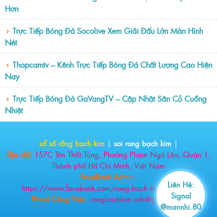
Hơn
Trực Tiếp Bóng Đá Socolive Xem Giải Đấu Lớn Màn Hình
Nét
Thapcamtv – Kênh Trực Tiếp Bóng Đá Chất Lượng Cao Hiện
Nay
Trực Tiếp Bóng Đá GaVangTV – Cập Nhật Sân Cỏ Cuồng
Nhiệt
xổ số rồng bạch kim
|
soi rong bạch kim
|
Địa chỉ:
157C Tôn Thất Tùng, Phường Phạm Ngũ Lão, Quận 1,
Thành phố Hồ Chí Minh, Việt Nam
FaceBook Admin:
Liên Hệ:
https://www.facebook.com/rong.bach.kim.info.1983
Signal
Email Công Việc:
rongbachkim.info@gmail.com
@mannhi.80