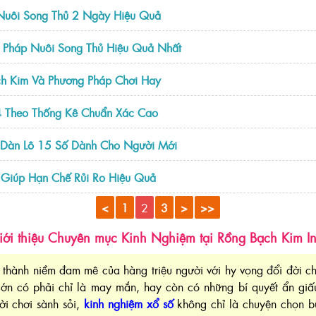
 Nuôi Song Thủ 2 Ngày Hiệu Quả
 Pháp Nuôi Song Thủ Hiệu Quả Nhất
ch Kim Và Phương Pháp Chơi Hay
 4 Theo Thống Kê Chuẩn Xác Cao
Dàn Lô 15 Số Dành Cho Người Mới
 Giúp Hạn Chế Rủi Ro Hiệu Quả
<
1
2
3
>
>>
iới thiệu Chuyên mục Kinh Nghiệm tại Rồng Bạch Kim In
ở thành niềm đam mê của hàng triệu người với hy vọng đổi đời ch
lớn có phải chỉ là may mắn, hay còn có những bí quyết ẩn giấ
ời chơi sành sỏi,
kinh nghiệm xổ số
không chỉ là chuyện chọn 