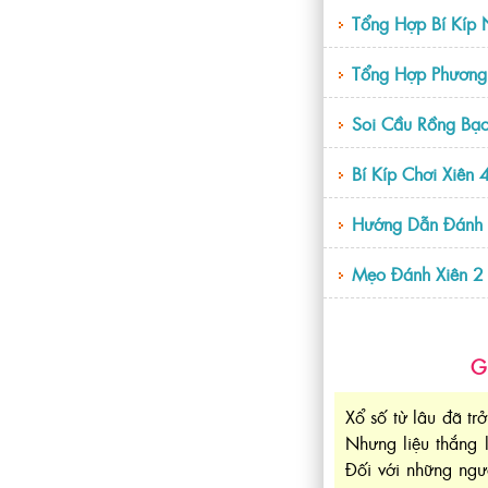
Tổng Hợp Bí Kíp
Tổng Hợp Phương
Soi Cầu Rồng Bạ
Bí Kíp Chơi Xiên
Hướng Dẫn Đánh 
Mẹo Đánh Xiên 2
G
Xổ số từ lâu đã tr
Nhưng liệu thắng 
Đối với những ngư