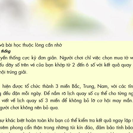
và bài học thuộc lòng cần nhớ
 thống
uyền thống cực kỳ đơn giản. Người chơi chỉ việc chọn mua tờ v
ếu dãy số trên vé của bạn khớp từ 2 đến 6 số với kết quả quay 
ội trúng giải.
g hiện được tổ chức thành 3 miền Bắc, Trung, Nam, với các tỉn
 đều đặn mỗi ngày. Để nắm rõ lịch quay số cụ thể cho từng n
 viết về lịch quay số 3 miền để không bỏ lỡ cơ hội may mắn
ười chơi không nên bỏ qua.
sự khác biệt hoàn toàn khi bạn có thể kiểm tra kết quả ngay lập 
iêm phong cẩn thận trong những túi kín đáo, đảm bảo tính bảo 