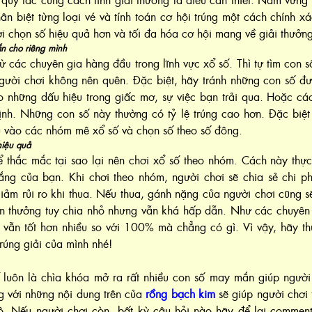
ân biệt từng loại vé và tính toán cơ hội trúng một cách chính xá
i chọn số hiệu quả hơn và tối đa hóa cơ hội mang về giải thưởng 
n cho riêng mình
ừ các chuyên gia hàng đầu trong lĩnh vực xổ số. Thì tự tìm con 
gười chơi không nên quên. Đặc biệt, hãy tránh những con số đư
 những dấu hiệu trong giấc mơ, sự việc bạn trải qua. Hoặc các
ịnh. Những con số này thường có tỷ lệ trúng cao hơn. Đặc biệt 
u vào các nhóm mê xổ số và chọn số theo số đông.
hiệu quả
ể thắc mắc tại sao lại nên chơi xổ số theo nhóm. Cách này thực
hắng của bạn. Khi chơi theo nhóm, người chơi sẽ chia sẻ chi ph
iảm rủi ro khi thua. Nếu thua, gánh nặng của người chơi cũng 
iền thưởng tuy chia nhỏ nhưng vẫn khá hấp dẫn. Như các chuyên 
 vẫn tốt hơn nhiều so với 100% mà chẳng có gì. Vì vậy, hãy t
trúng giải của mình nhé!
luôn là chìa khóa mở ra rất nhiều con số may mắn giúp người 
g với những nội dung trên của
rồng bạch kim
sẽ giúp người chơi t
 lô. Nếu người chơi còn bất kỳ câu hỏi nào hãy để lại comment 