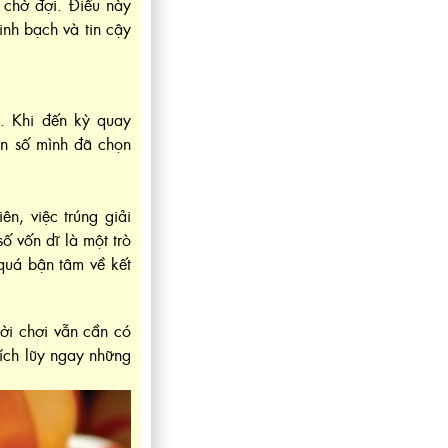
 chờ đợi. Điều này
nh bạch và tin cậy
. Khi đến kỳ quay
on số mình đã chọn
n, việc trúng giải
ố vốn dĩ là một trò
 quá bận tâm về kết
ười chơi vẫn cần có
ích lũy ngay những