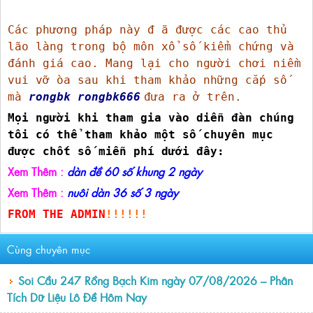
Các phương pháp này đ ã được các cao thủ
lão làng trong bộ môn xổ số kiểm chứng và
đánh giá cao. Mang lại cho người chơi niềm
vui vỡ òa sau khi tham khảo những cắp số
mà
rongbk rongbk666
đưa ra ở trên.
Mọi người khi tham gia vào diễn đàn chúng
tôi có thể tham khảo một số chuyên mục
được chốt số miễn phí dưới đây:
Xem Thêm :
dàn đề 60 số khung 2 ngày
Xem Thêm :
nuôi dàn 36 số 3 ngày
FROM THE ADMIN
!!!!!!
Cùng chuyên mục
Soi Cầu 247 Rồng Bạch Kim ngày 07/08/2026 – Phân
Tích Dữ Liệu Lô Đề Hôm Nay