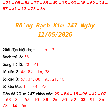
– 71 – 08 – 84 – 27 – 65 – 49 – 15 – 90 – 38 – 62 – 24 –
87 – 41 – 13 – 75 – 56.
Rồng Bạch Kim 247 Ngày
11/05/2026
Giải đặc biệt chạm:
1 – 6 – 9
Bạch thủ lô:
58
Song thủ lô:
23 – 71
Lô xiên 2:
45, 82 – 16, 93
Lô xiên 3:
67, 34, 08 – 95, 21, 40
Lô kép MB:
11 – 44 – 77
Dàn đề 20 số 247 chính xác:
29 – 84 – 15 – 96 – 42 – 07
– 63 – 31 – 57 – 10 – 88 – 25 – 70 – 52 – 03 – 91 – 36 –
78 – 14 – 65.