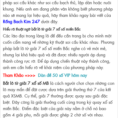
pháp soi cầu khác như soi cầu bạch thủ, lập dàn hoặc nuôi
khung. Nếu anh em đang phân vân không biết phương pháp
nào sẽ mang lại hiệu quả, hãy tham khảo ngay bài viết của
Rồng Bach Kim 247
dưới đây.
Hiểu rõ thuật ngữ bắt lô từ giải 7 xổ số miền Bắc
Các lão đại trong làng lô đề đều cần trang bị cho mình một
cuốn cẩm nang về những kỹ thuật soi cầu khác nhau. Phương
pháp bắt lô từ giải 7 xổ số miền Bắc nghe có vẻ mới mẻ,
nhưng lại khá hiệu quả và đã được nhiều người áp dụng
thành công rực rỡ. Để áp dụng chiến thuật này thành công,
anh em cần hiểu rõ về khái niệm của phương pháp này.
Tham Khảo =>>>
Dàn đề 50 số VIP hôm nay
Bắt lô từ giải 7 xổ số MB
là cách người chơi chọn những con
lô may mắn để đặt cược dựa trên giải thưởng thứ 7 của kết
quả XSMB. Cụ thể, giải 7 thường được quay sau giải đặc
biệt. Đây cũng là giải thưởng cuối cùng trong kỳ quay xổ số
miền Bắc. Điểm đặc biệt của giải này nằm ở chỗ nó bao
gồm 4 giải phụ, mỗi giải được ghép 2 chữ số với nhau.