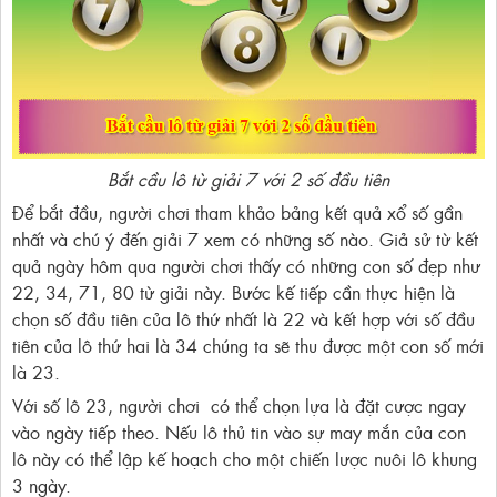
Bắt cầu lô từ giải 7 với 2 số đầu tiên
Để bắt đầu, người chơi tham khảo bảng kết quả xổ số gần
nhất và chú ý đến giải 7 xem có những số nào. Giả sử từ kết
quả ngày hôm qua người chơi thấy có những con số đẹp như
22, 34, 71, 80 từ giải này. Bước kế tiếp cần thực hiện là
chọn số đầu tiên của lô thứ nhất là 22 và kết hợp với số đầu
tiên của lô thứ hai là 34 chúng ta sẽ thu được một con số mới
là 23.
Với số lô 23, người chơi có thể chọn lựa là đặt cược ngay
vào ngày tiếp theo. Nếu lô thủ tin vào sự may mắn của con
lô này có thể lập kế hoạch cho một chiến lược nuôi lô khung
3 ngày.