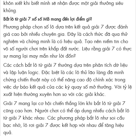
khôn xiết khi biết mình sẽ nhận được một giải thưởng siêu
khủng.
Bắt lô từ giải 7 xổ số MB mang đến lợi điểm gì?
Phương pháp chọn số lô dựa trên kết quả giải 7 được đánh
giá cao bởi nhiều chuyên gia. Đây là cách thức đã qua thử
nghiệm và chứng minh là có hiệu quả. Tạo nên niềm tin cho
vô số người chơi trên khắp đất nước. Liệu rằng giải 7 có thực
sự mang lại may mắn như lời đồn?
Các cách bắt lô từ giải 7 thường dựa trên phân tích dữ liệu
và lập luận logic. Đặc biệt là các lô thủ lão làng đã minh
chứng chiến thuật này có thể nâng cao độ chính xác trong
việc dự báo kết quả của các kỳ quay số mở thưởng. Với tỷ lệ
xuất hiện thường xuyên hơn so với các giải khác.
Giải 7 mang lại cơ hội chiến thắng lớn khi bắt lô từ giải 7
cũng cao hơn. Người chơi có thể áp dụng nhiều cách bắt lô
từ giải 7 khác nhau. Các phương pháp bắt lô như soi cầu
bạc nhớ, lô rơi giải 7 được kết hợp với nhau để tăng hiệu
quả.