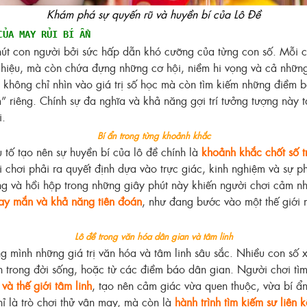
Khám phá sự quyến rũ và huyền bí của Lô Đề
CỦA MAY RỦI BÍ ẨN
 hút con người bởi sức hấp dẫn khó cưỡng của từng con số. Mỗi c
 hiệu, mà còn chứa đựng những cơ hội, niềm hi vọng và cả nhữn
 không chỉ nhìn vào giá trị số học mà còn tìm kiếm những điềm b
” riêng. Chính sự đa nghĩa và khả năng gợi trí tưởng tượng này 
i.
Bí ẩn trong từng khoảnh khắc
 tố tạo nên sự huyền bí của lô đề chính là
khoảnh khắc chốt số tr
i chơi phải ra quyết định dựa vào trực giác, kinh nghiệm và sự p
g và hồi hộp trong những giây phút này khiến người chơi cảm nh
ay mắn và khả năng tiên đoán
, như đang bước vào một thế giới 
Lô đề trong văn hóa dân gian và tâm linh
g mình những giá trị văn hóa và tâm linh sâu sắc. Nhiều con số 
n trong đời sống, hoặc từ các điềm báo dân gian. Người chơi tìm
 và thế giới tâm linh
, tạo nên cảm giác vừa quen thuộc, vừa bí ẩ
hỉ là trò chơi thử vận may, mà còn là
hành trình tìm kiếm sự liên k