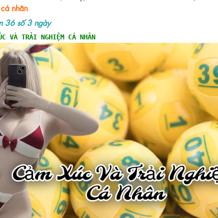
 cá nhân
.
n 36 số 3 ngày
ÚC VÀ TRẢI NGHIỆM CÁ NHÂN