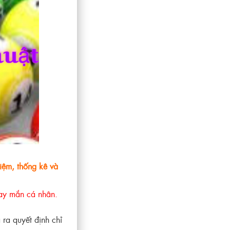
iệm, thống kê và
ay mắn cá nhân.
a ra quyết định chỉ