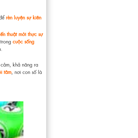
 để
rèn luyện sự kiên
iến thuật mới thực sự
 trong
cuộc sống
n.
 cảm, khả năng ra
i tâm
, nơi con số là