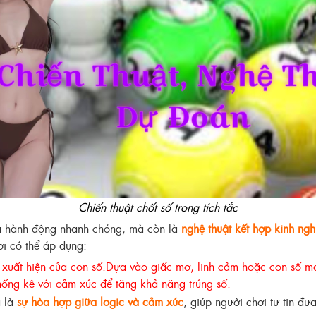
Chiến thuật chốt số trong tích tắc
là hành động nhanh chóng, mà còn là
nghệ thuật kết hợp kinh ngh
ơi có thể áp dụng:
 xuất hiện của con số.
Dựa vào giấc mơ, linh cảm hoặc con số m
thống kê với cảm xúc để tăng khả năng trúng số.
ả là
sự hòa hợp giữa logic và cảm xúc
, giúp người chơi tự tin đư