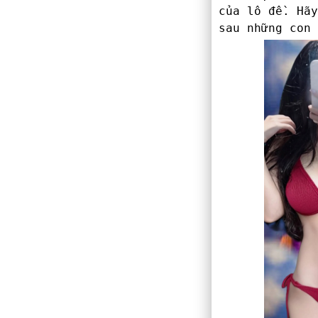
của lô đề. Hãy
sau những con 