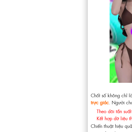
Chốt số không chỉ 
trực giác
. Người ch
Theo dõi tần suất
Kết hợp dữ liệu 
Chiến thuật hiệu qu