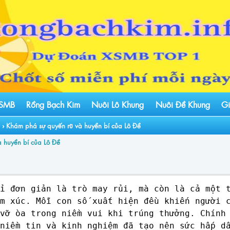
XSMB
Rồng Bạch Kim
Nuôi Lô Khung
Nuôi Đề Khung
Gi
›
Khám phá sự quyến rũ và huyền bí của Lô Đề
 huyền bí của Lô Đề
ỉ đơn giản là trò may rủi, mà còn là cả một 
ảm xúc. Mỗi con số xuất hiện đều khiến người 
vỡ òa trong niềm vui khi trúng thưởng. Chính
niềm tin và kinh nghiệm đã tạo nên sức hấp d